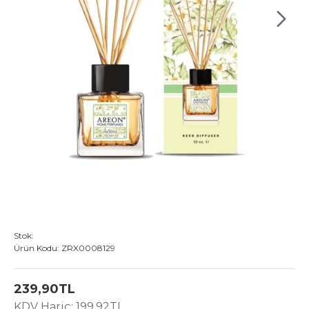
Stok:
Ürün Kodu:
ZRX0008129
239,90TL
KDV Hariç: 199,92TL