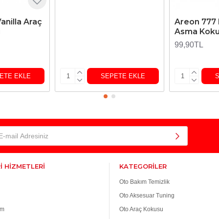
anilla Araç
Areon 777 
u
Asma Kok
99,90TL
ETE EKLE
SEPETE EKLE
İ HİZMETLERİ
KATEGORİLER
Oto Bakım Temizlik
Oto Aksesuar Tuning
im
Oto Araç Kokusu