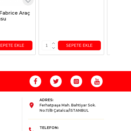
Fabrice Araç
Areon A
usu
Karma 72
8.639,90
SEPETE EKLE
SEPETE EKLE
ADRES:
Ferhatpaşa Mah. Bahtiyar Sok.
No:11/B Çatalca/İSTANBUL
TELEFON: