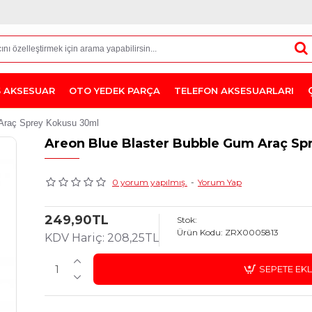
Ş AKSESUAR
OTO YEDEK PARÇA
TELEFON AKSESUARLARI
 Araç Sprey Kokusu 30ml
Areon Blue Blaster Bubble Gum Araç Sp
0 yorum yapılmış.
-
Yorum Yap
249,90TL
Stok:
Ürün Kodu:
ZRX0005813
KDV Hariç: 208,25TL
SEPETE EK