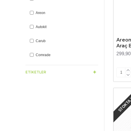
Areon
Autokit
Areon
Carub
Araç 
299,9
Comrade
Ebrayn
ETIKETLER
Flora
STOKTA
Förch
Wolfpar