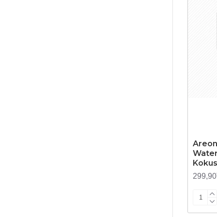
Areon
Water
Koku
299,9