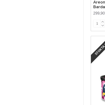
Areon
Barda
299,9
STOKTA