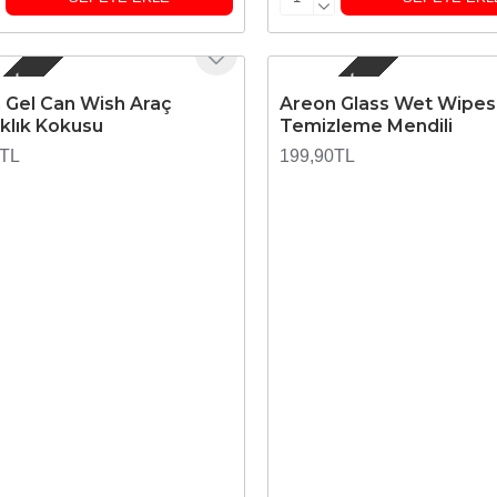
 YOK
STOKTA YOK
 Gel Can Wish Araç
Areon Glass Wet Wipes
klık Kokusu
Temizleme Mendili
0TL
199,90TL